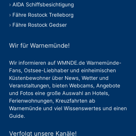
AIDA Schiffsbesichtigung
Fähre Rostock Trelleborg
Fähre Rostock Gedser
Wir für Warnemünde!
Wir informieren auf WMNDE.de Warnemünde-
Fans, Ostsee-Liebhaber und einheimischen
Küstenbewohner über
News
,
Wetter
und
Veranstaltungen
, bieten
Webcams
,
Angebote
und
Fotos
eine große Auswahl an
Hotels
,
Ferienwohnungen
,
Kreuzfahrten ab
Warnemünde
und viel
Wissenswertes
und einen
Guide
.
Verfolgt unsere Kanäle!