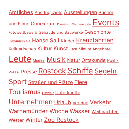
Amtliches
Ausstellungen
Ausflugsziele
Bücher
Events
Conexeum
und Filme
Damals in Warnemünde
Geschichte
Gebäude und Bauwerke
Fotowettbewerb
Kreuzfahrten
Hanse Sail
Kinder
Gewinnspiele
Kultur
Kunst
Kulinarisches
Last Minute Angebote
Leute
Musik
Natur
Ortskunde
Politik
Medien
Schiffe
Rostock
Segeln
Presse
Polizei
Sport
Tiere
Straßen und Plätze
Tourismus
Unterkünfte
Umwelt
Unternehmen
Verkehr
Urlaub
Vereine
Warnemünder Woche
Wasser
Weihnachten
Zoo Rostock
Winter
Wetter