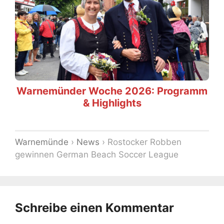
Warnemünder Woche 2026: Programm
& Highlights
Warnemünde
›
News
›
Rostocker Robben
gewinnen German Beach Soccer League
Schreibe einen Kommentar