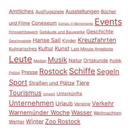
Amtliches
Ausstellungen
Ausflugsziele
Bücher
Events
Conexeum
und Filme
Damals in Warnemünde
Geschichte
Gebäude und Bauwerke
Fotowettbewerb
Kreuzfahrten
Hanse Sail
Kinder
Gewinnspiele
Kultur
Kunst
Kulinarisches
Last Minute Angebote
Leute
Musik
Natur
Ortskunde
Politik
Medien
Schiffe
Rostock
Segeln
Presse
Polizei
Sport
Tiere
Straßen und Plätze
Tourismus
Unterkünfte
Umwelt
Unternehmen
Verkehr
Urlaub
Vereine
Warnemünder Woche
Wasser
Weihnachten
Zoo Rostock
Winter
Wetter