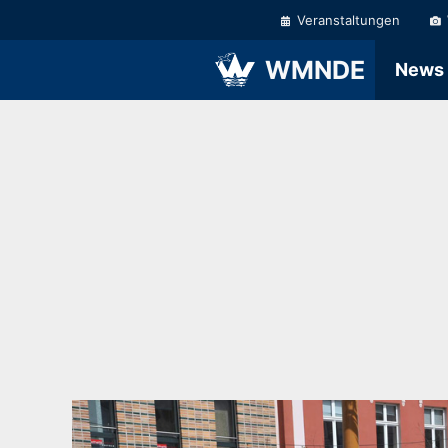
Zum
Veranstaltungen
Inhalt
springen
WMNDE
News