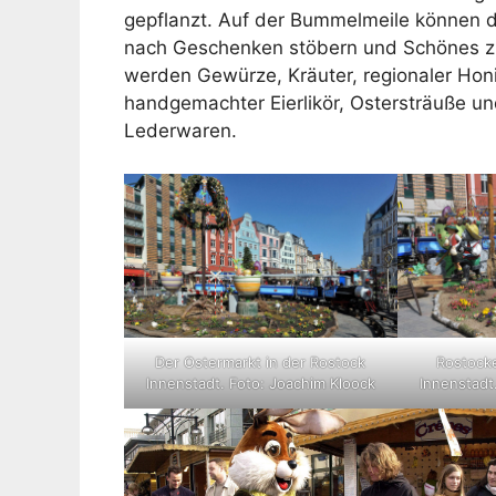
gepflanzt. Auf der Bummelmeile können 
nach Geschenken stöbern und Schönes z
werden Gewürze, Kräuter, regionaler Honi
handgemachter Eierlikör, Ostersträuße un
Lederwaren.
Der Ostermarkt in der Rostock
Rostocke
Innenstadt. Foto: Joachim Kloock
Innenstadt