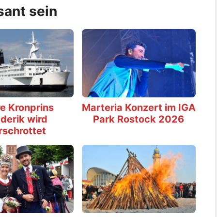
sant sein
e Kronprins
Marteria Konzert im IGA
derik wird
Park Rostock 2026
rschrottet