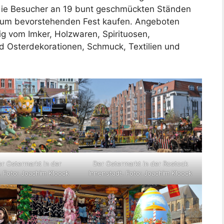
die Besucher an 19 bunt geschmückten Ständen
um bevorstehenden Fest kaufen. Angeboten
g vom Imker, Holzwaren, Spirituosen,
d Osterdekorationen, Schmuck, Textilien und
r Ostermarkt in der
Der Ostermarkt in der Rostock
. Foto: Joachim Kloock
Innenstadt. Foto: Joachim Kloock