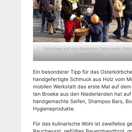
Osterhase auf dem Rostocker Ostermarkt. Foto:
Joachim Kloock
Ein besonderer Tipp für das Osterkörbc
handgefertigte Schmuck aus Holz vom Münz
mobilen Werkstatt das erste Mal auf dem
ten Broeke aus den Niederlanden hat auf
handgemachte Seifen, Shampoo Bars, Body
Hygieneprodukte.
Für das kulinarische Wohl ist zweifellos
Rauchwurst, gefülltes Bauernhandbrot, gr