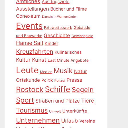
Amtliches
Ausflugsziele
Ausstellungen
Bücher und Filme
Conexeum
Damals in Warnemünde
Events
Gebäude
Fotowettbewerb
Geschichte
und Bauwerke
Gewinnspiele
Hanse Sail
Kinder
Kreuzfahrten
Kulinarisches
Kultur
Kunst
Last Minute Angebote
Leute
Musik
Natur
Medien
Presse
Ortskunde
Politik
Polizei
Schiffe
Rostock
Segeln
Sport
Tiere
Straßen und Plätze
Tourismus
Unterkünfte
Umwelt
Unternehmen
Urlaub
Vereine