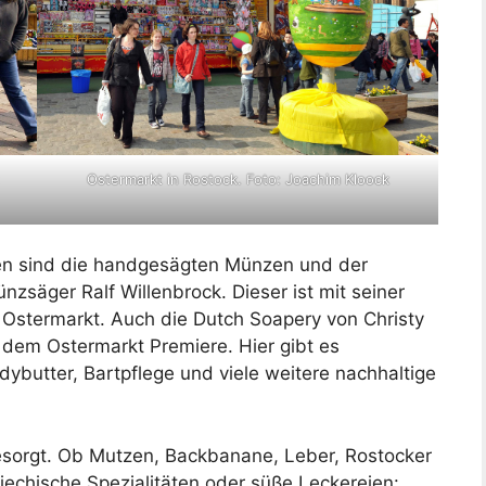
Ostermarkt in Rostock. Foto: Joachim Kloock
hen sind die handgesägten Münzen und der
säger Ralf Willenbrock. Dieser ist mit seiner
 Ostermarkt. Auch die Dutch Soapery von Christy
 dem Ostermarkt Premiere. Hier gibt es
butter, Bartpflege und viele weitere nachhaltige
 gesorgt. Ob Mutzen, Backbanane, Leber, Rostocker
iechische Spezialitäten oder süße Leckereien: