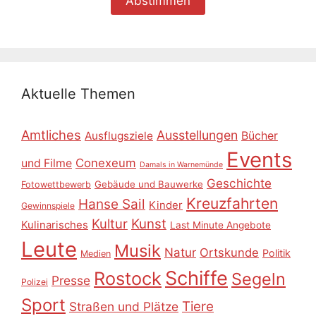
Aktuelle Themen
Amtliches
Ausstellungen
Ausflugsziele
Bücher
Events
Conexeum
und Filme
Damals in Warnemünde
Geschichte
Gebäude und Bauwerke
Fotowettbewerb
Kreuzfahrten
Hanse Sail
Kinder
Gewinnspiele
Kultur
Kunst
Kulinarisches
Last Minute Angebote
Leute
Musik
Natur
Ortskunde
Politik
Medien
Schiffe
Rostock
Segeln
Presse
Polizei
Sport
Tiere
Straßen und Plätze