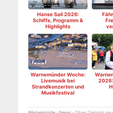
Hanse Sail 2026:
Fähr
Schiffe, Programm &
Fre
Highlights
ve
Warnemünder Woche:
Warne
Livemusik bei
2026:
Strandkonzerten und
H
Musikfestival
Warnemünde
›
News
›
Oliver Zielinski ne