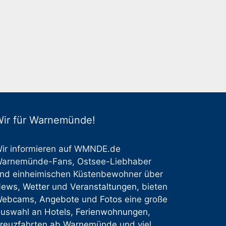
ir für Warnemünde!
ir informieren auf WMNDE.de
arnemünde-Fans, Ostsee-Liebhaber
nd einheimischen Küstenbewohner über
News
,
Wetter
und
Veranstaltungen
, bieten
Webcams
,
Angebote
und
Fotos
eine große
uswahl an
Hotels
,
Ferienwohnungen
,
reuzfahrten ab Warnemünde
und viel