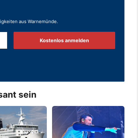
uigkeiten aus Warnemünde.
.
sant sein