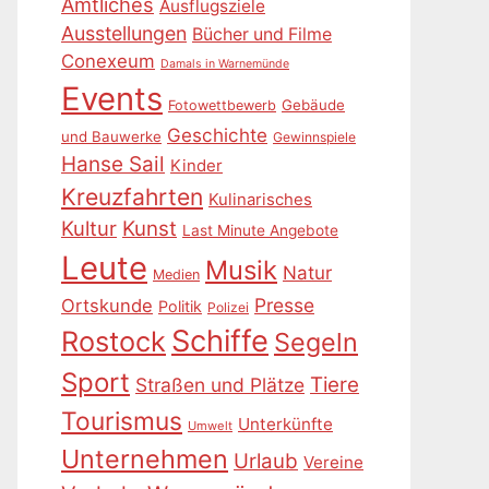
Amtliches
Ausflugsziele
Ausstellungen
Bücher und Filme
Conexeum
Damals in Warnemünde
Events
Gebäude
Fotowettbewerb
Geschichte
und Bauwerke
Gewinnspiele
Hanse Sail
Kinder
Kreuzfahrten
Kulinarisches
Kultur
Kunst
Last Minute Angebote
Leute
Musik
Natur
Medien
Presse
Ortskunde
Politik
Polizei
Schiffe
Rostock
Segeln
Sport
Tiere
Straßen und Plätze
Tourismus
Unterkünfte
Umwelt
Unternehmen
Urlaub
Vereine