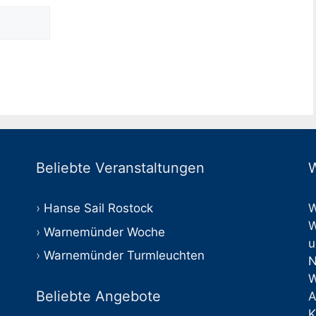
Beliebte Veranstaltungen
W
Hanse Sail Rostock
W
W
Warnemünder Woche
u
Warnemünder Turmleuchten
Beliebte Angebote
A
K