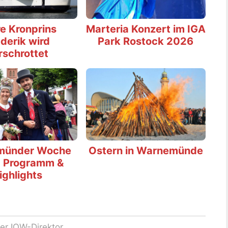
e Kronprins
Marteria Konzert im IGA
derik wird
Park Rostock 2026
rschrottet
münder Woche
Ostern in Warnemünde
 Programm &
ighlights
uer IOW-Direktor