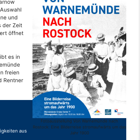
warnow
e Auswahl
läne und
 der Zeit
rt öffnet
ibt es in
rnemünde
n freien
nd Rentner
Fotoausstellung Von Warnemünde nach
Rostock: Eine Bilderreise stromaufwärts um das
igkeiten aus
Jahr 1900