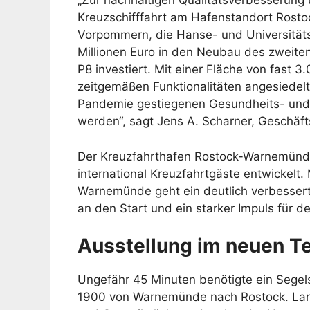
„Zur nachhaltigen Qualitätsverbesserung 
Kreuzschifffahrt am Hafenstandort Ros
Vorpommern, die Hanse- und Universitä
Millionen Euro in den Neubau des zweite
P8 investiert. Mit einer Fläche von fast 
zeitgemäßen Funktionalitäten angesiedelt
Pandemie gestiegenen Gesundheits- und 
werden“, sagt Jens A. Scharner, Geschä
Der Kreuzfahrthafen Rostock-Warnemünde 
international Kreuzfahrtgäste entwickelt.
Warnemünde geht ein deutlich verbessert
an den Start und ein starker Impuls für 
Ausstellung im neuen T
Ungefähr 45 Minuten benötigte ein Segel
1900 von Warnemünde nach Rostock. La