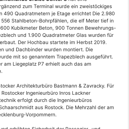
rgänzend zum Terminal wurde ein zweistöckiges
n 490 Quadratmetern je Etage errichtet Die 2.980
556 Stahlbeton-Bohrpfählen, die elf Meter tief in
1.600 Kubikmeter Beton, 900 Tonnen Bewehrungs-
pezblech und 1.900 Quadratmeter Glas wurden für
erbaut. Der Hochbau startete im Herbst 2019.
zen und Dachbinder wurden montiert. Die
urde mit so genanntem Trapezblech ausgeführt.
 am Liegeplatz P7 erhielt auch das am
e.
cker Architekturbüro Bastmann & Zavracky. Für
Rostocker Ingenieurbüro Inros Lackner
echnik erfolgt durch die Ingenieurbüros
Schaarschmidt aus Rostock. Die Mehrzahl der am
ecklenburg-Vorpommern.