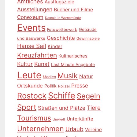
Amtliches
Ausflugsziele
Ausstellungen
Bücher und Filme
Conexeum
Damals in Warnemünde
Events
Gebäude
Fotowettbewerb
Geschichte
und Bauwerke
Gewinnspiele
Hanse Sail
Kinder
Kreuzfahrten
Kulinarisches
Kultur
Kunst
Last Minute Angebote
Leute
Musik
Natur
Medien
Presse
Ortskunde
Politik
Polizei
Schiffe
Rostock
Segeln
Sport
Tiere
Straßen und Plätze
Tourismus
Unterkünfte
Umwelt
Unternehmen
Urlaub
Vereine