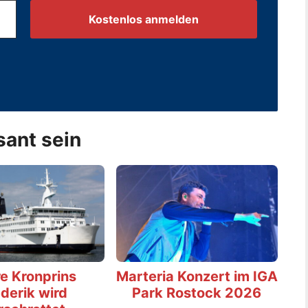
.
sant sein
e Kronprins
Marteria Konzert im IGA
derik wird
Park Rostock 2026