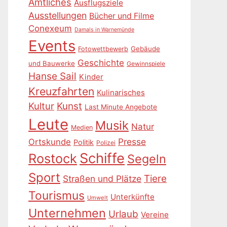
Amtliches
Ausflugsziele
Ausstellungen
Bücher und Filme
Conexeum
Damals in Warnemünde
Events
Gebäude
Fotowettbewerb
Geschichte
und Bauwerke
Gewinnspiele
Hanse Sail
Kinder
Kreuzfahrten
Kulinarisches
Kultur
Kunst
Last Minute Angebote
Leute
Musik
Natur
Medien
Presse
Ortskunde
Politik
Polizei
Schiffe
Rostock
Segeln
Sport
Tiere
Straßen und Plätze
Tourismus
Unterkünfte
Umwelt
Unternehmen
Urlaub
Vereine