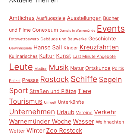
Aktuelle Themen
Amtliches
Ausstellungen
Ausflugsziele
Bücher
Events
Conexeum
und Filme
Damals in Warnemünde
Geschichte
Gebäude und Bauwerke
Fotowettbewerb
Kreuzfahrten
Hanse Sail
Kinder
Gewinnspiele
Kultur
Kunst
Kulinarisches
Last Minute Angebote
Leute
Musik
Natur
Ortskunde
Politik
Medien
Schiffe
Rostock
Segeln
Presse
Polizei
Sport
Tiere
Straßen und Plätze
Tourismus
Unterkünfte
Umwelt
Unternehmen
Verkehr
Urlaub
Vereine
Warnemünder Woche
Wasser
Weihnachten
Zoo Rostock
Winter
Wetter