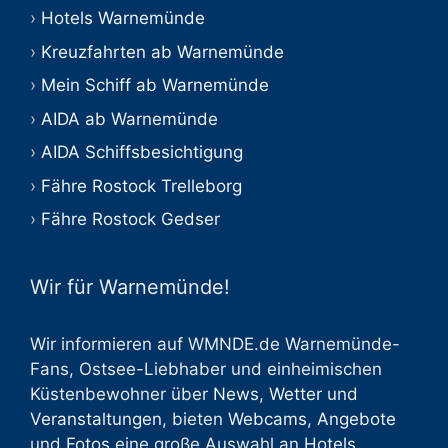
Hotels Warnemünde
Kreuzfahrten ab Warnemünde
Mein Schiff ab Warnemünde
AIDA ab Warnemünde
AIDA Schiffsbesichtigung
Fähre Rostock Trelleborg
Fähre Rostock Gedser
Wir für Warnemünde!
Wir informieren auf WMNDE.de Warnemünde-
Fans, Ostsee-Liebhaber und einheimischen
Küstenbewohner über
News
,
Wetter
und
Veranstaltungen
, bieten
Webcams
,
Angebote
und
Fotos
eine große Auswahl an
Hotels
,