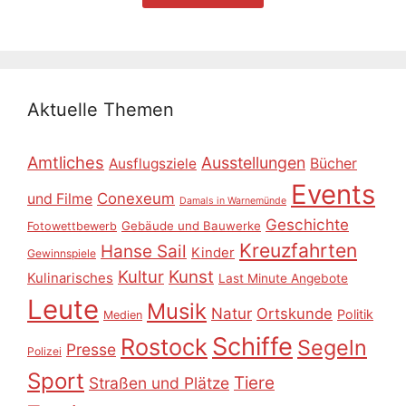
Aktuelle Themen
Amtliches
Ausstellungen
Ausflugsziele
Bücher
Events
Conexeum
und Filme
Damals in Warnemünde
Geschichte
Gebäude und Bauwerke
Fotowettbewerb
Kreuzfahrten
Hanse Sail
Kinder
Gewinnspiele
Kultur
Kunst
Kulinarisches
Last Minute Angebote
Leute
Musik
Natur
Ortskunde
Politik
Medien
Schiffe
Rostock
Segeln
Presse
Polizei
Sport
Tiere
Straßen und Plätze