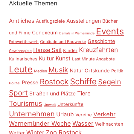
Aktuelle Themen
Amtliches
Ausstellungen
Ausflugsziele
Bücher
Events
Conexeum
und Filme
Damals in Warnemünde
Geschichte
Gebäude und Bauwerke
Fotowettbewerb
Kreuzfahrten
Hanse Sail
Kinder
Gewinnspiele
Kultur
Kunst
Kulinarisches
Last Minute Angebote
Leute
Musik
Natur
Ortskunde
Politik
Medien
Schiffe
Rostock
Segeln
Presse
Polizei
Sport
Tiere
Straßen und Plätze
Tourismus
Unterkünfte
Umwelt
Unternehmen
Verkehr
Urlaub
Vereine
Warnemünder Woche
Wasser
Weihnachten
Zoo Rostock
Winter
Wetter