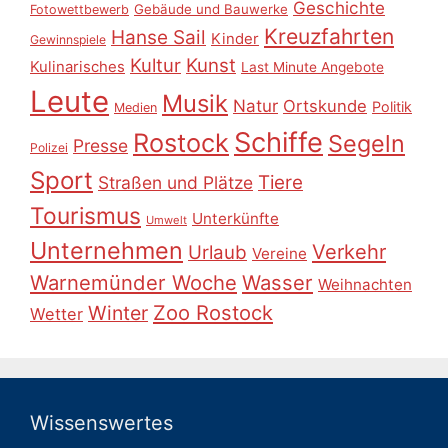
Geschichte
Gebäude und Bauwerke
Fotowettbewerb
Kreuzfahrten
Hanse Sail
Kinder
Gewinnspiele
Kultur
Kunst
Kulinarisches
Last Minute Angebote
Leute
Musik
Natur
Ortskunde
Politik
Medien
Schiffe
Rostock
Segeln
Presse
Polizei
Sport
Tiere
Straßen und Plätze
Tourismus
Unterkünfte
Umwelt
Unternehmen
Verkehr
Urlaub
Vereine
Warnemünder Woche
Wasser
Weihnachten
Zoo Rostock
Winter
Wetter
Wissenswertes