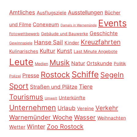
Amtliches
Ausstellungen
Ausflugsziele
Bücher
Events
Conexeum
und Filme
Damals in Warnemünde
Geschichte
Gebäude und Bauwerke
Fotowettbewerb
Kreuzfahrten
Hanse Sail
Kinder
Gewinnspiele
Kultur
Kunst
Kulinarisches
Last Minute Angebote
Leute
Musik
Natur
Ortskunde
Politik
Medien
Schiffe
Rostock
Segeln
Presse
Polizei
Sport
Tiere
Straßen und Plätze
Tourismus
Unterkünfte
Umwelt
Unternehmen
Verkehr
Urlaub
Vereine
Warnemünder Woche
Wasser
Weihnachten
Zoo Rostock
Winter
Wetter