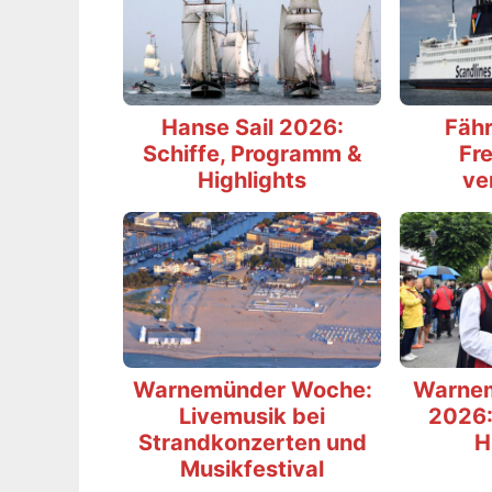
Hanse Sail 2026:
Fähr
Schiffe, Programm &
Fre
Highlights
ve
Warnemünder Woche:
Warne
Livemusik bei
2026:
Strandkonzerten und
H
Musikfestival