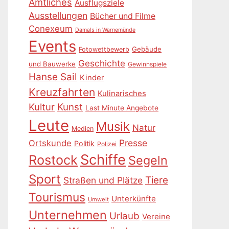
Amtliches
Ausflugsziele
Ausstellungen
Bücher und Filme
Conexeum
Damals in Warnemünde
Events
Gebäude
Fotowettbewerb
Geschichte
und Bauwerke
Gewinnspiele
Hanse Sail
Kinder
Kreuzfahrten
Kulinarisches
Kultur
Kunst
Last Minute Angebote
Leute
Musik
Natur
Medien
Presse
Ortskunde
Politik
Polizei
Schiffe
Rostock
Segeln
Sport
Tiere
Straßen und Plätze
Tourismus
Unterkünfte
Umwelt
Unternehmen
Urlaub
Vereine