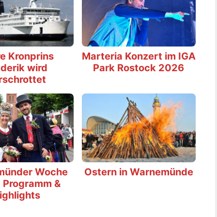
e Kronprins
Marteria Konzert im IGA
derik wird
Park Rostock 2026
rschrottet
münder Woche
Ostern in Warnemünde
 Programm &
ighlights