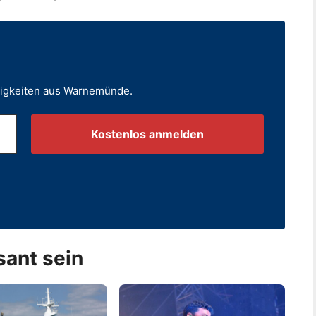
uigkeiten aus Warnemünde.
.
sant sein