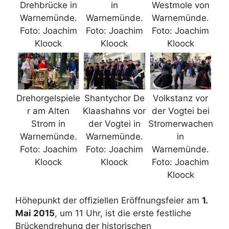
Drehbrücke in
in
Westmole von
Warnemünde.
Warnemünde.
Warnemünde.
Foto: Joachim
Foto: Joachim
Foto: Joachim
Kloock
Kloock
Kloock
Drehorgelspiele
Shantychor De
Volkstanz vor
r am Alten
Klaashahns vor
der Vogtei bei
Strom in
der Vogtei in
Stromerwachen
Warnemünde.
Warnemünde.
in
Foto: Joachim
Foto: Joachim
Warnemünde.
Kloock
Kloock
Foto: Joachim
Kloock
Höhepunkt der offiziellen Eröffnungsfeier am
1.
Mai 2015
, um 11 Uhr, ist die erste festliche
Brückendrehung der historischen