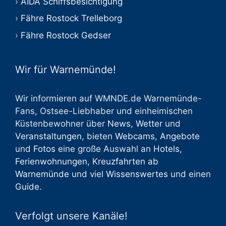
AIDA Schiffsbesichtigung
Fähre Rostock Trelleborg
Fähre Rostock Gedser
Wir für Warnemünde!
Wir informieren auf WMNDE.de Warnemünde-
Fans, Ostsee-Liebhaber und einheimischen
Küstenbewohner über
News
,
Wetter
und
Veranstaltungen
, bieten
Webcams
,
Angebote
und
Fotos
eine große Auswahl an
Hotels
,
Ferienwohnungen
,
Kreuzfahrten ab
Warnemünde
und viel
Wissenswertes
und einen
Guide
.
Verfolgt unsere Kanäle!