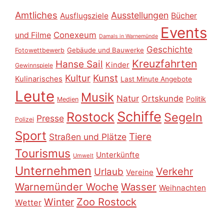
Amtliches
Ausstellungen
Ausflugsziele
Bücher
Events
Conexeum
und Filme
Damals in Warnemünde
Geschichte
Gebäude und Bauwerke
Fotowettbewerb
Kreuzfahrten
Hanse Sail
Kinder
Gewinnspiele
Kultur
Kunst
Kulinarisches
Last Minute Angebote
Leute
Musik
Natur
Ortskunde
Politik
Medien
Schiffe
Rostock
Segeln
Presse
Polizei
Sport
Tiere
Straßen und Plätze
Tourismus
Unterkünfte
Umwelt
Unternehmen
Verkehr
Urlaub
Vereine
Warnemünder Woche
Wasser
Weihnachten
Zoo Rostock
Winter
Wetter