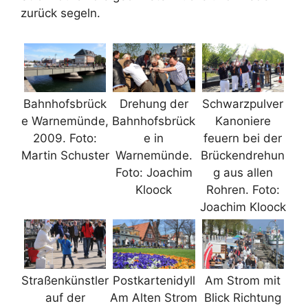
zurück segeln.
Bahnhofsbrück
Drehung der
Schwarzpulver
e Warnemünde,
Bahnhofsbrück
Kanoniere
2009. Foto:
e in
feuern bei der
Martin Schuster
Warnemünde.
Brückendrehun
Foto: Joachim
g aus allen
Kloock
Rohren. Foto:
Joachim Kloock
Straßenkünstler
Postkartenidyll
Am Strom mit
auf der
Am Alten Strom
Blick Richtung