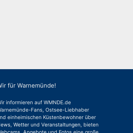
ir für Warnemünde!
ir informieren auf WMNDE.de
arnemünde-Fans, Ostsee-Liebhaber
nd einheimischen Küstenbewohner über
News
,
Wetter
und
Veranstaltungen
, bieten
Webcams
,
Angebote
und
Fotos
eine große