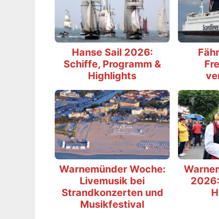
Hanse Sail 2026:
Fähr
Schiffe, Programm &
Fre
Highlights
ve
Warnemünder Woche:
Warne
Livemusik bei
2026:
Strandkonzerten und
H
Musikfestival