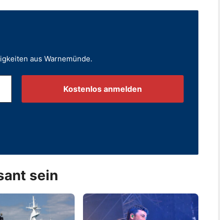
uigkeiten aus Warnemünde.
.
sant sein