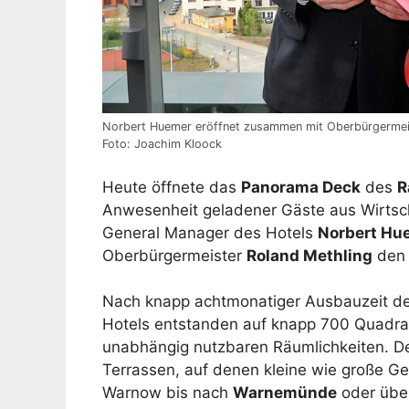
Norbert Huemer eröffnet zusammen mit Oberbürgermei
Foto: Joachim Kloock
Heute öffnete das
Panorama Deck
des
R
Anwesenheit geladener Gäste aus Wirtsch
General Manager des Hotels
Norbert Hu
Oberbürgermeister
Roland Methling
den 
Nach knapp achtmonatiger Ausbauzeit d
Hotels entstanden auf knapp 700 Quadra
unabhängig nutzbaren Räumlichkeiten. D
Terrassen, auf denen kleine wie große G
Warnow bis nach
Warnemünde
oder über