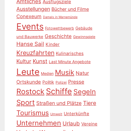
Amtliches
Ausflugsziele
Ausstellungen
Bücher und Filme
Conexeum
Damals in Warnemünde
Events
Gebäude
Fotowettbewerb
Geschichte
und Bauwerke
Gewinnspiele
Hanse Sail
Kinder
Kreuzfahrten
Kulinarisches
Kultur
Kunst
Last Minute Angebote
Leute
Musik
Natur
Medien
Presse
Ortskunde
Politik
Polizei
Schiffe
Rostock
Segeln
Sport
Tiere
Straßen und Plätze
Tourismus
Unterkünfte
Umwelt
Unternehmen
Urlaub
Vereine