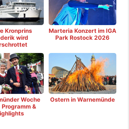
e Kronprins
Marteria Konzert im IGA
derik wird
Park Rostock 2026
rschrottet
münder Woche
Ostern in Warnemünde
 Programm &
ighlights