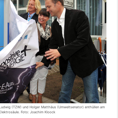
a Ludwig (TZW) und Holger Matthäus (Umweltsenator) enthüllen am
Elektrosäule. Foto: Joachim Kloock