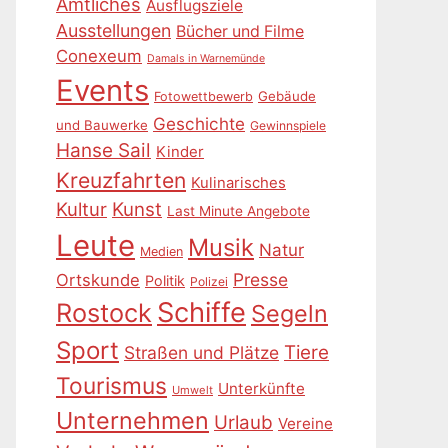
Amtliches
Ausflugsziele
Ausstellungen
Bücher und Filme
Conexeum
Damals in Warnemünde
Events
Gebäude
Fotowettbewerb
Geschichte
und Bauwerke
Gewinnspiele
Hanse Sail
Kinder
Kreuzfahrten
Kulinarisches
Kultur
Kunst
Last Minute Angebote
Leute
Musik
Natur
Medien
Presse
Ortskunde
Politik
Polizei
Schiffe
Rostock
Segeln
Sport
Tiere
Straßen und Plätze
Tourismus
Unterkünfte
Umwelt
Unternehmen
Urlaub
Vereine