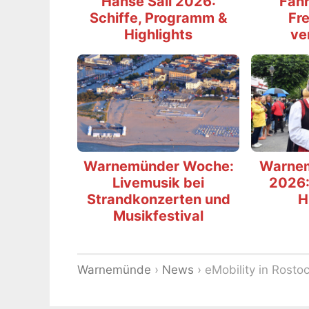
Hanse Sail 2026:
Fähr
Schiffe, Programm &
Fre
Highlights
ve
Warnemünder Woche:
Warne
Livemusik bei
2026:
Strandkonzerten und
H
Musikfestival
Warnemünde
›
News
›
eMobility in Rost