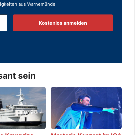
uigkeiten aus Warnemünde.
.
sant sein