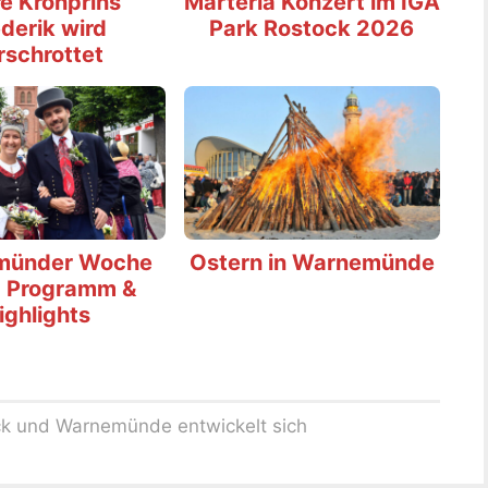
e Kronprins
Marteria Konzert im IGA
derik wird
Park Rostock 2026
rschrottet
münder Woche
Ostern in Warnemünde
 Programm &
ighlights
ock und Warnemünde entwickelt sich