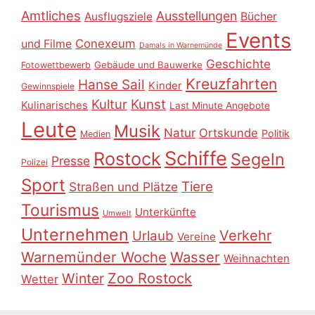
Amtliches
Ausstellungen
Ausflugsziele
Bücher
Events
Conexeum
und Filme
Damals in Warnemünde
Geschichte
Gebäude und Bauwerke
Fotowettbewerb
Kreuzfahrten
Hanse Sail
Kinder
Gewinnspiele
Kultur
Kunst
Kulinarisches
Last Minute Angebote
Leute
Musik
Natur
Ortskunde
Politik
Medien
Schiffe
Rostock
Segeln
Presse
Polizei
Sport
Tiere
Straßen und Plätze
Tourismus
Unterkünfte
Umwelt
Unternehmen
Verkehr
Urlaub
Vereine
Warnemünder Woche
Wasser
Weihnachten
Zoo Rostock
Winter
Wetter