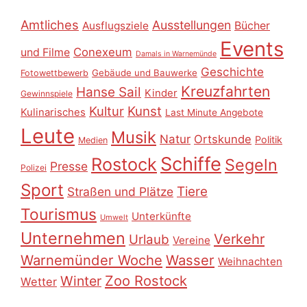
Amtliches
Ausstellungen
Ausflugsziele
Bücher
Events
Conexeum
und Filme
Damals in Warnemünde
Geschichte
Gebäude und Bauwerke
Fotowettbewerb
Kreuzfahrten
Hanse Sail
Kinder
Gewinnspiele
Kultur
Kunst
Kulinarisches
Last Minute Angebote
Leute
Musik
Natur
Ortskunde
Politik
Medien
Schiffe
Rostock
Segeln
Presse
Polizei
Sport
Tiere
Straßen und Plätze
Tourismus
Unterkünfte
Umwelt
Unternehmen
Verkehr
Urlaub
Vereine
Warnemünder Woche
Wasser
Weihnachten
Zoo Rostock
Winter
Wetter