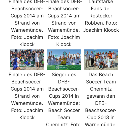
Finale des DFB-
Finale des DFB-
Lautstarke
Beachsoccer-
Beachsoccer-
Fans der
Cups 2014 am
Cups 2014 am
Rostocker
Strand von
Strand von
Robben. Foto:
Warnemünde.
Warnemünde.
Joachim Kloock
Foto: Joachim
Foto: Joachim
Kloock
Kloock
Finale des DFB-
Sieger des
Das Beach
Beachsoccer-
DFB-
Soccer Team
Cups 2014 am
Beachsoccer-
Chemnitz
Strand von
Cups 2014 in
gewann den
Warnemünde.
Warnemünde:
DFB-
Foto: Joachim
Beach Soccer
Beachsoccer-
Kloock
Team
Cup 2013 in
Chemnitz. Foto:
Warnemünde.