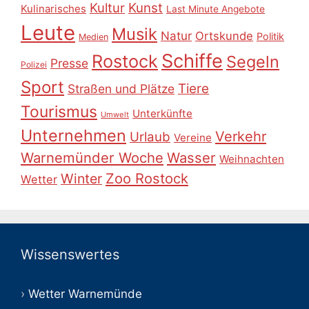
Kultur
Kunst
Kulinarisches
Last Minute Angebote
Leute
Musik
Natur
Ortskunde
Politik
Medien
Schiffe
Rostock
Segeln
Presse
Polizei
Sport
Tiere
Straßen und Plätze
Tourismus
Unterkünfte
Umwelt
Unternehmen
Verkehr
Urlaub
Vereine
Warnemünder Woche
Wasser
Weihnachten
Zoo Rostock
Winter
Wetter
Wissenswertes
Wetter Warnemünde