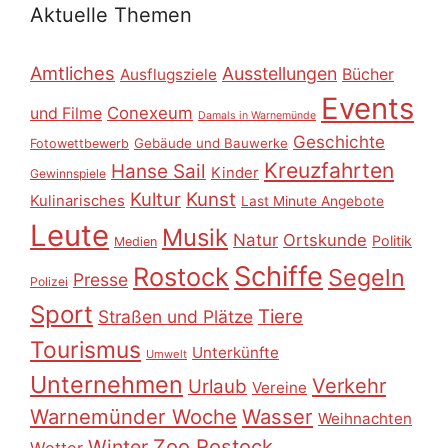
Aktuelle Themen
Amtliches
Ausstellungen
Ausflugsziele
Bücher
Events
Conexeum
und Filme
Damals in Warnemünde
Geschichte
Gebäude und Bauwerke
Fotowettbewerb
Kreuzfahrten
Hanse Sail
Kinder
Gewinnspiele
Kultur
Kunst
Kulinarisches
Last Minute Angebote
Leute
Musik
Natur
Ortskunde
Politik
Medien
Schiffe
Rostock
Segeln
Presse
Polizei
Sport
Tiere
Straßen und Plätze
Tourismus
Unterkünfte
Umwelt
Unternehmen
Verkehr
Urlaub
Vereine
Warnemünder Woche
Wasser
Weihnachten
Zoo Rostock
Winter