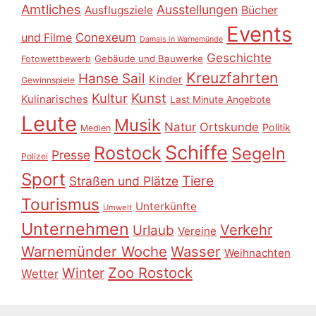
Amtliches
Ausstellungen
Ausflugsziele
Bücher
Events
Conexeum
und Filme
Damals in Warnemünde
Geschichte
Gebäude und Bauwerke
Fotowettbewerb
Kreuzfahrten
Hanse Sail
Kinder
Gewinnspiele
Kultur
Kunst
Kulinarisches
Last Minute Angebote
Leute
Musik
Natur
Ortskunde
Politik
Medien
Schiffe
Rostock
Segeln
Presse
Polizei
Sport
Tiere
Straßen und Plätze
Tourismus
Unterkünfte
Umwelt
Unternehmen
Verkehr
Urlaub
Vereine
Warnemünder Woche
Wasser
Weihnachten
Zoo Rostock
Winter
Wetter