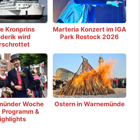
e Kronprins
Marteria Konzert im IGA
derik wird
Park Rostock 2026
rschrottet
münder Woche
Ostern in Warnemünde
 Programm &
ighlights