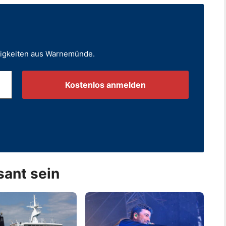
uigkeiten aus Warnemünde.
.
sant sein