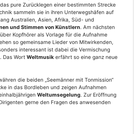
m das pure Zurücklegen einer bestimmten Strecke
echnik sammeln sie in ihren Unterwegshäfen auf
ang Australien, Asien, Afrika, Süd- und
men und Stimmen von Künstlern
. Am nächsten
über Kopfhörer als Vorlage für die Aufnahme
tehen so gemeinsame Lieder von Mitwirkenden,
sonders interessant ist dabei die Vermischung
e. Das Wort
Weltmusik
erfährt so eine ganz neue
ähren die beiden „Seemänner mit Tonmission“
icke in das Bordleben und zeigen Aufnahmen
einhalbjährigen
Weltumsegelung
. Zur Eröffnung
n Dirigenten gerne den Fragen des anwesenden