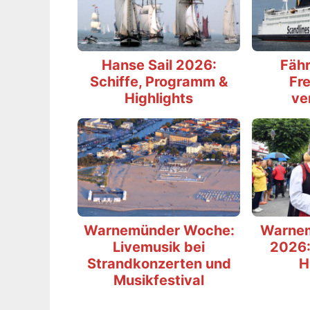
Hanse Sail 2026:
Fähr
Schiffe, Programm &
Fre
Highlights
ve
Warnemünder Woche:
Warne
Livemusik bei
2026:
Strandkonzerten und
H
Musikfestival