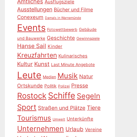
Amtliches
Ausflugsziele
Ausstellungen
Bücher und Filme
Conexeum
Damals in Warnemünde
Events
Gebäude
Fotowettbewerb
Geschichte
und Bauwerke
Gewinnspiele
Hanse Sail
Kinder
Kreuzfahrten
Kulinarisches
Kultur
Kunst
Last Minute Angebote
Leute
Musik
Natur
Medien
Presse
Ortskunde
Politik
Polizei
Schiffe
Rostock
Segeln
Sport
Tiere
Straßen und Plätze
Tourismus
Unterkünfte
Umwelt
Unternehmen
Urlaub
Vereine