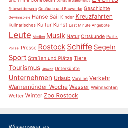
Conexeum
und Filme
Damals in Warnemünde
Geschichte
Gebäude und Bauwerke
Fotowettbewerb
Kreuzfahrten
Hanse Sail
Kinder
Gewinnspiele
Kultur
Kunst
Kulinarisches
Last Minute Angebote
Leute
Musik
Natur
Ortskunde
Politik
Medien
Schiffe
Rostock
Segeln
Presse
Polizei
Sport
Tiere
Straßen und Plätze
Tourismus
Unterkünfte
Umwelt
Unternehmen
Verkehr
Urlaub
Vereine
Warnemünder Woche
Wasser
Weihnachten
Zoo Rostock
Winter
Wetter
Wissenswertes