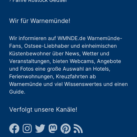
Fähre Rostock Gedser
Wir für Warnemünde!
Wir informieren auf WMNDE.de Warnemünde-
Fans, Ostsee-Liebhaber und einheimischen
Küstenbewohner über
News
,
Wetter
und
Veranstaltungen
, bieten
Webcams
,
Angebote
und
Fotos
eine große Auswahl an
Hotels
,
Ferienwohnungen
,
Kreuzfahrten ab
Warnemünde
und viel
Wissenswertes
und einen
Guide
.
Verfolgt unsere Kanäle!