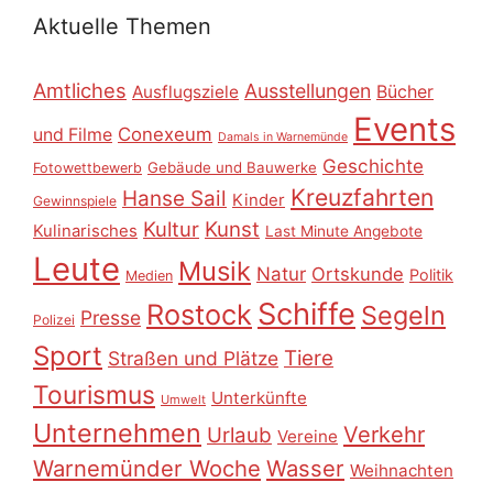
Aktuelle Themen
Amtliches
Ausstellungen
Ausflugsziele
Bücher
Events
Conexeum
und Filme
Damals in Warnemünde
Geschichte
Gebäude und Bauwerke
Fotowettbewerb
Kreuzfahrten
Hanse Sail
Kinder
Gewinnspiele
Kultur
Kunst
Kulinarisches
Last Minute Angebote
Leute
Musik
Natur
Ortskunde
Politik
Medien
Schiffe
Rostock
Segeln
Presse
Polizei
Sport
Tiere
Straßen und Plätze
Tourismus
Unterkünfte
Umwelt
Unternehmen
Verkehr
Urlaub
Vereine
Warnemünder Woche
Wasser
Weihnachten