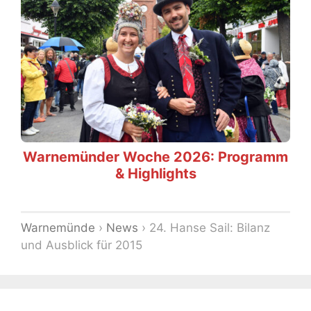
Warnemünder Woche 2026: Programm
& Highlights
Warnemünde
›
News
›
24. Hanse Sail: Bilanz
und Ausblick für 2015