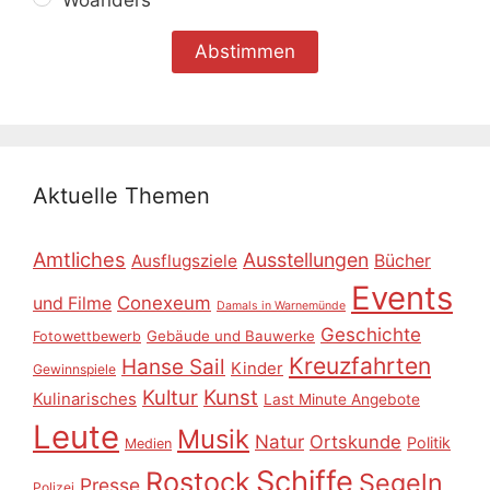
Woanders
Aktuelle Themen
Amtliches
Ausstellungen
Ausflugsziele
Bücher
Events
Conexeum
und Filme
Damals in Warnemünde
Geschichte
Gebäude und Bauwerke
Fotowettbewerb
Kreuzfahrten
Hanse Sail
Kinder
Gewinnspiele
Kultur
Kunst
Kulinarisches
Last Minute Angebote
Leute
Musik
Natur
Ortskunde
Politik
Medien
Schiffe
Rostock
Segeln
Presse
Polizei