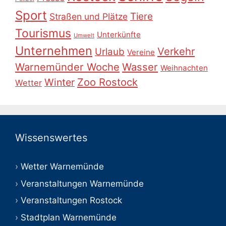
Sport
Tiere
Straßen und Plätze
Tourismus
Unterkünfte
Umwelt
Unternehmen
Verkehr
Urlaub
Vereine
Warnemünder Woche
Wasser
Weihnachten
Zoo Rostock
Winter
Wetter
Wissenswertes
Wetter Warnemünde
Veranstaltungen Warnemünde
Veranstaltungen Rostock
Stadtplan Warnemünde