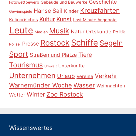
Geschichte
Gebäude und Bauwerke
Fotowettbewerb
Kreuzfahrten
Hanse Sail
Kinder
Gewinnspiele
Kultur
Kunst
Kulinarisches
Last Minute Angebote
Leute
Musik
Natur
Ortskunde
Politik
Medien
Schiffe
Rostock
Segeln
Presse
Polizei
Sport
Tiere
Straßen und Plätze
Tourismus
Unterkünfte
Umwelt
Unternehmen
Verkehr
Urlaub
Vereine
Warnemünder Woche
Wasser
Weihnachten
Zoo Rostock
Winter
Wetter
Wissenswertes