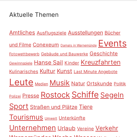
Aktuelle Themen
Amtliches
Ausstellungen
Ausflugsziele
Bücher
Events
Conexeum
und Filme
Damals in Warnemünde
Geschichte
Gebäude und Bauwerke
Fotowettbewerb
Kreuzfahrten
Hanse Sail
Kinder
Gewinnspiele
Kultur
Kunst
Kulinarisches
Last Minute Angebote
Leute
Musik
Natur
Ortskunde
Politik
Medien
Schiffe
Rostock
Segeln
Presse
Polizei
Sport
Tiere
Straßen und Plätze
Tourismus
Unterkünfte
Umwelt
Unternehmen
Verkehr
Urlaub
Vereine