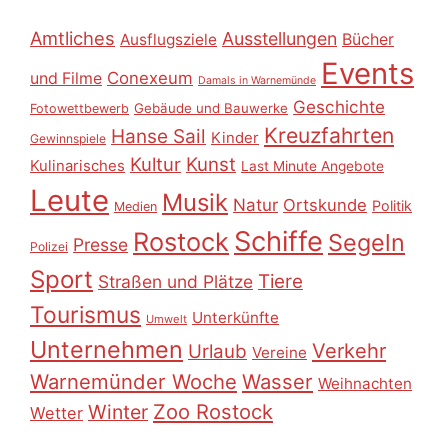
Amtliches
Ausstellungen
Ausflugsziele
Bücher
Events
Conexeum
und Filme
Damals in Warnemünde
Geschichte
Gebäude und Bauwerke
Fotowettbewerb
Kreuzfahrten
Hanse Sail
Kinder
Gewinnspiele
Kultur
Kunst
Kulinarisches
Last Minute Angebote
Leute
Musik
Natur
Ortskunde
Politik
Medien
Schiffe
Rostock
Segeln
Presse
Polizei
Sport
Tiere
Straßen und Plätze
Tourismus
Unterkünfte
Umwelt
Unternehmen
Verkehr
Urlaub
Vereine
Warnemünder Woche
Wasser
Weihnachten
Zoo Rostock
Winter
Wetter