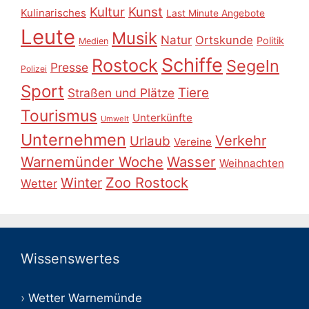
Kultur
Kunst
Kulinarisches
Last Minute Angebote
Leute
Musik
Natur
Ortskunde
Politik
Medien
Schiffe
Rostock
Segeln
Presse
Polizei
Sport
Tiere
Straßen und Plätze
Tourismus
Unterkünfte
Umwelt
Unternehmen
Verkehr
Urlaub
Vereine
Warnemünder Woche
Wasser
Weihnachten
Zoo Rostock
Winter
Wetter
Wissenswertes
Wetter Warnemünde