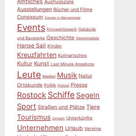
Amtliches
Ausflugsziele
Ausstellungen
Bücher und Filme
Conexeum
Damals in Warnemünde
Events
Gebäude
Fotowettbewerb
Geschichte
und Bauwerke
Gewinnspiele
Hanse Sail
Kinder
Kreuzfahrten
Kulinarisches
Kultur
Kunst
Last Minute Angebote
Leute
Musik
Natur
Medien
Presse
Ortskunde
Politik
Polizei
Schiffe
Rostock
Segeln
Sport
Tiere
Straßen und Plätze
Tourismus
Unterkünfte
Umwelt
Unternehmen
Urlaub
Vereine