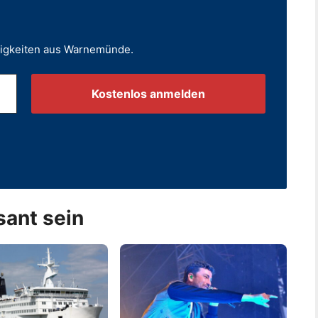
uigkeiten aus Warnemünde.
.
sant sein