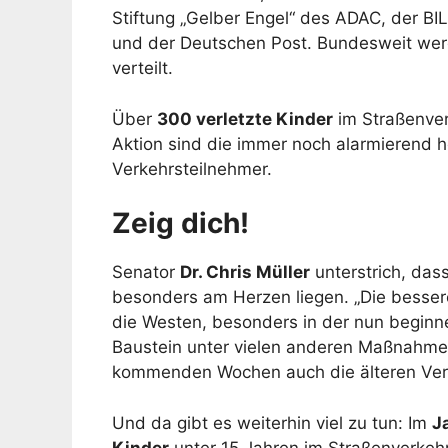
Stiftung „Gelber Engel“ des ADAC, der BIL
und der Deutschen Post. Bundesweit wer
verteilt.
Über
300 verletzte Kinder
im Straßenver
Aktion sind die immer noch alarmierend h
Verkehrsteilnehmer.
Zeig dich!
Senator
Dr. Chris Müller
unterstrich, das
besonders am Herzen liegen. „Die bessere
die Westen, besonders in der nun beginne
Baustein unter vielen anderen Maßnahmen
kommenden Wochen auch die älteren Verk
Und da gibt es weiterhin viel zu tun: Im
J
Kinder
unter 15 Jahren im Straßenverkehr