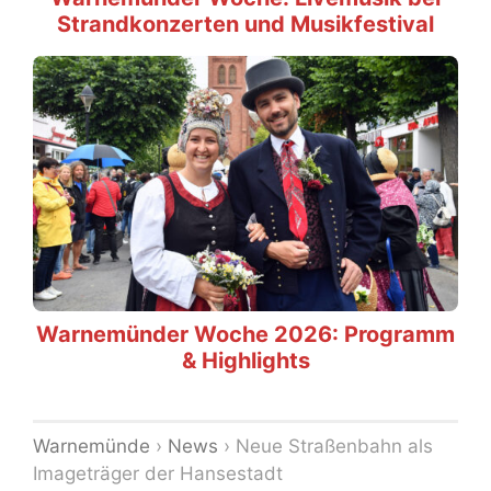
Strandkonzerten und Musikfestival
Warnemünder Woche 2026: Programm
& Highlights
Warnemünde
›
News
›
Neue Straßenbahn als
Imageträger der Hansestadt