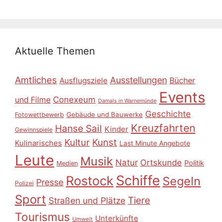
Aktuelle Themen
Amtliches
Ausstellungen
Ausflugsziele
Bücher
Events
Conexeum
und Filme
Damals in Warnemünde
Geschichte
Gebäude und Bauwerke
Fotowettbewerb
Kreuzfahrten
Hanse Sail
Kinder
Gewinnspiele
Kultur
Kunst
Kulinarisches
Last Minute Angebote
Leute
Musik
Natur
Ortskunde
Politik
Medien
Schiffe
Rostock
Segeln
Presse
Polizei
Sport
Tiere
Straßen und Plätze
Tourismus
Unterkünfte
Umwelt