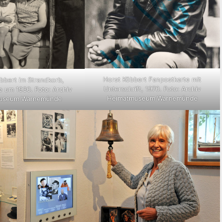
Horst Köbbert Fanpostkarte mit
öbbert im Strandkorb,
Unterschrift, 1970. Foto: Archiv
um 1930. Foto: Archiv
Heimatmuseum Warnemünde
useum Warnemünde