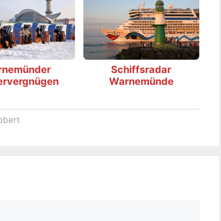
rnemünder
Schiffsradar
ervergnügen
Warnemünde
bbert