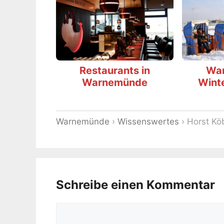
Restaurants in
Wa
Warnemünde
Wint
Warnemünde
›
Wissenswertes
›
Horst Kö
Schreibe einen Kommentar
Kommentar