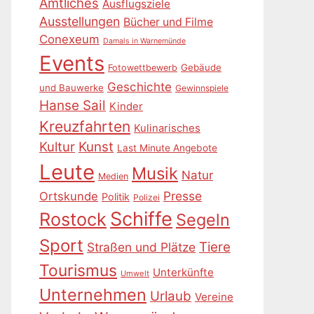
Amtliches
Ausflugsziele
Ausstellungen
Bücher und Filme
Conexeum
Damals in Warnemünde
Events
Gebäude
Fotowettbewerb
Geschichte
und Bauwerke
Gewinnspiele
Hanse Sail
Kinder
Kreuzfahrten
Kulinarisches
Kultur
Kunst
Last Minute Angebote
Leute
Musik
Natur
Medien
Presse
Ortskunde
Politik
Polizei
Schiffe
Rostock
Segeln
Sport
Tiere
Straßen und Plätze
Tourismus
Unterkünfte
Umwelt
Unternehmen
Urlaub
Vereine