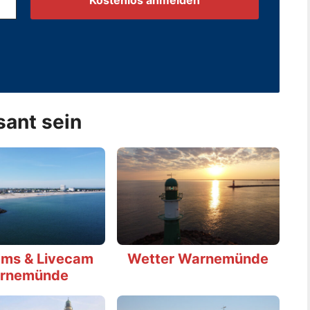
.
sant sein
ms & Livecam
Wetter Warnemünde
rnemünde