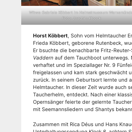
Witwe Gabriele Köbbert im Heimatmuseum Warnemünd
Foto: Joachim Kloock
Horst Köbbert
, Sohn vom Helmtaucher E
Frieda Köbbert, geborene Rutenbeck, w
Er bsuchte die benachbarte Fritz-Reuter-S
Vaddern
auf dem Tauchboot unterwegs. N
verhaftet und im Speziallager Nr. 9 Fünfe
freigelassen und kam stark geschwächt u
zurück. In seinem Geburtsort lernte und a
Helmtaucher. In dieser Zeit wurde auch s
Taucherhelm, entdeckt. Nach einer klass
Opernsänger feierte der gelernte Tauche
mit Seemannsliedern und Shantys bekann
Zusammen mit Rica Déus und Hans Knauer
Unterhaltungssendung
Klock 8, achtern 