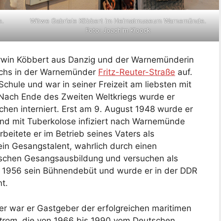
e.
Witwe Gabriele Köbbert im Heimatmuseum Warnemünde.
Foto: Joachim Kloock
rwin Köbbert aus Danzig und der Warnemünderin
uchs in der Warnemünder
Fritz-Reuter-Straße
auf.
chule und war in seiner Freizeit am liebsten mit
ach Ende des Zweiten Weltkriegs wurde er
ichen interniert. Erst am 9. August 1948 wurde er
nd mit Tuberkolose infiziert nach Warnemünde
rbeitete er im Betrieb seines Vaters als
ein Gesangstalent, wahrlich durch einen
ischen Gesangsausbildung und versuchen als
r 1956 sein Bühnendebüt und wurde er in der DDR
t.
 war er Gastgeber der erfolgreichen maritimen
Strom
, die von 1966 bis 1990 vom Deutschen