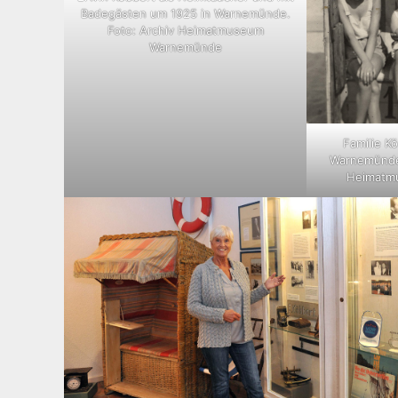
Badegästen um 1925 in Warnemünde.
Foto: Archiv Heimatmuseum
Warnemünde
Familie K
Warnemünde 
Heimatm