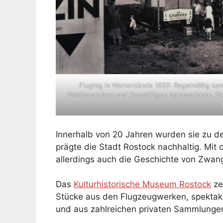
Flugtag in Warnemünde 1932: Regelmäßig k
Wettbewerben und Kunstflügen beizuwohnen. Die 
Innerhalb von 20 Jahren wurden sie zu d
prägte die Stadt Rostock nachhaltig. Mi
allerdings auch die Geschichte von Zwa
Das
Kulturhistorische Museum Rostock
ze
Stücke aus den Flugzeugwerken, spektaku
und aus zahlreichen privaten Sammlunge