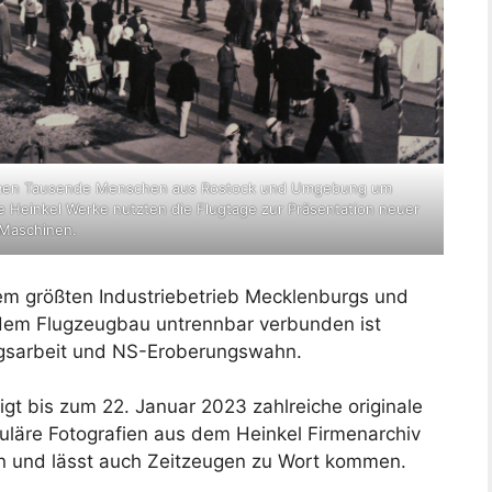
amen Tausende Menschen aus Rostock und Umgebung um
Heinkel Werke nutzten die Flugtage zur Präsentation neuer
Maschinen.
em größten Industriebetrieb Mecklenburgs und
t dem Flugzeugbau untrennbar verbunden ist
ngsarbeit und NS-Eroberungswahn.
igt bis zum 22. Januar 2023 zahlreiche originale
läre Fotografien aus dem Heinkel Firmenarchiv
n und lässt auch Zeitzeugen zu Wort kommen.