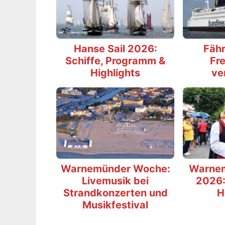
Hanse Sail 2026:
Fähr
Schiffe, Programm &
Fre
Highlights
ve
Warnemünder Woche:
Warne
Livemusik bei
2026:
Strandkonzerten und
H
Musikfestival