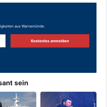
uigkeiten aus Warnemünde.
.
sant sein