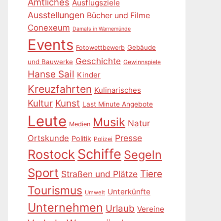
Amtliches
Ausflugsziele
Ausstellungen
Bücher und Filme
Conexeum
Damals in Warnemünde
Events
Gebäude
Fotowettbewerb
Geschichte
und Bauwerke
Gewinnspiele
Hanse Sail
Kinder
Kreuzfahrten
Kulinarisches
Kultur
Kunst
Last Minute Angebote
Leute
Musik
Natur
Medien
Presse
Ortskunde
Politik
Polizei
Schiffe
Rostock
Segeln
Sport
Tiere
Straßen und Plätze
Tourismus
Unterkünfte
Umwelt
Unternehmen
Urlaub
Vereine