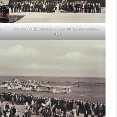
n
Die Heinkel Belegschaft mit der HE 5a, Warnemünde
1926