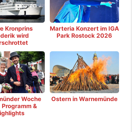
e Kronprins
Marteria Konzert im IGA
derik wird
Park Rostock 2026
rschrottet
münder Woche
Ostern in Warnemünde
 Programm &
ighlights