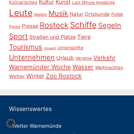
Kultur
Kunst
Kulinarisches
Last Minute Angebote
Leute
Musik
Natur
Ortskunde
Politik
Medien
Schiffe
Rostock
Segeln
Presse
Polizei
Sport
Tiere
Straßen und Plätze
Tourismus
Unterkünfte
Umwelt
Unternehmen
Verkehr
Urlaub
Vereine
Warnemünder Woche
Wasser
Weihnachten
Zoo Rostock
Winter
Wetter
Wissenswertes
Wetter Warnemünde