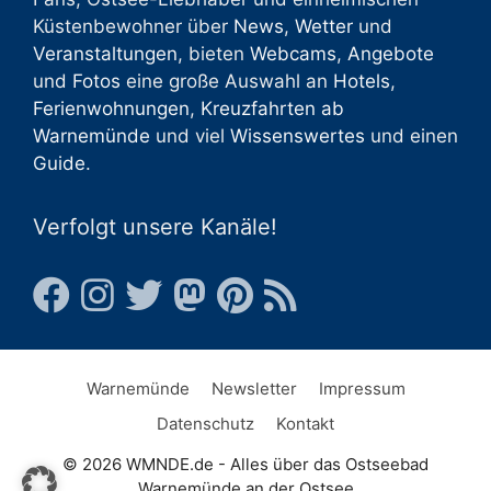
Küstenbewohner über
News
,
Wetter
und
Veranstaltungen
, bieten
Webcams
,
Angebote
und
Fotos
eine große Auswahl an
Hotels
,
Ferienwohnungen
,
Kreuzfahrten ab
Warnemünde
und viel
Wissenswertes
und einen
Guide
.
Verfolgt unsere Kanäle!
Warnemünde
Newsletter
Impressum
Datenschutz
Kontakt
© 2026 WMNDE.de - Alles über das Ostseebad
Warnemünde an der Ostsee