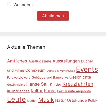
Woanders
Aktuelle Themen
Amtliches
Ausstellungen
Ausflugsziele
Bücher
Events
Conexeum
und Filme
Damals in Warnemünde
Geschichte
Gebäude und Bauwerke
Fotowettbewerb
Kreuzfahrten
Hanse Sail
Kinder
Gewinnspiele
Kultur
Kunst
Kulinarisches
Last Minute Angebote
Leute
Musik
Natur
Ortskunde
Politik
Medien