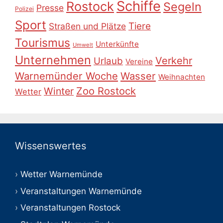
Schiffe
Rostock
Segeln
Presse
Polizei
Sport
Tiere
Straßen und Plätze
Tourismus
Unterkünfte
Umwelt
Unternehmen
Verkehr
Urlaub
Vereine
Warnemünder Woche
Wasser
Weihnachten
Zoo Rostock
Winter
Wetter
Wissenswertes
Wetter Warnemünde
Veranstaltungen Warnemünde
Veranstaltungen Rostock