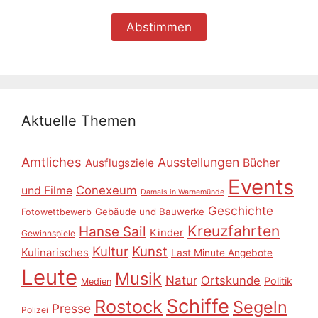
Aktuelle Themen
Amtliches
Ausstellungen
Ausflugsziele
Bücher
Events
Conexeum
und Filme
Damals in Warnemünde
Geschichte
Gebäude und Bauwerke
Fotowettbewerb
Kreuzfahrten
Hanse Sail
Kinder
Gewinnspiele
Kultur
Kunst
Kulinarisches
Last Minute Angebote
Leute
Musik
Natur
Ortskunde
Politik
Medien
Schiffe
Rostock
Segeln
Presse
Polizei