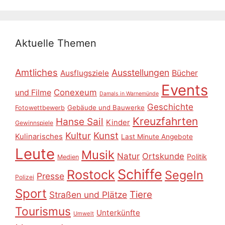
Aktuelle Themen
Amtliches
Ausstellungen
Ausflugsziele
Bücher
Events
Conexeum
und Filme
Damals in Warnemünde
Geschichte
Gebäude und Bauwerke
Fotowettbewerb
Kreuzfahrten
Hanse Sail
Kinder
Gewinnspiele
Kultur
Kunst
Kulinarisches
Last Minute Angebote
Leute
Musik
Natur
Ortskunde
Politik
Medien
Schiffe
Rostock
Segeln
Presse
Polizei
Sport
Tiere
Straßen und Plätze
Tourismus
Unterkünfte
Umwelt