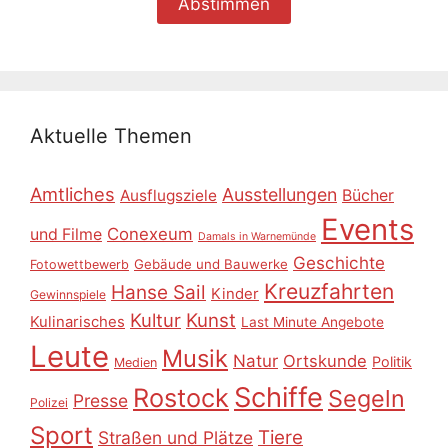
Aktuelle Themen
Amtliches
Ausstellungen
Ausflugsziele
Bücher
Events
Conexeum
und Filme
Damals in Warnemünde
Geschichte
Gebäude und Bauwerke
Fotowettbewerb
Kreuzfahrten
Hanse Sail
Kinder
Gewinnspiele
Kultur
Kunst
Kulinarisches
Last Minute Angebote
Leute
Musik
Natur
Ortskunde
Politik
Medien
Schiffe
Rostock
Segeln
Presse
Polizei
Sport
Tiere
Straßen und Plätze