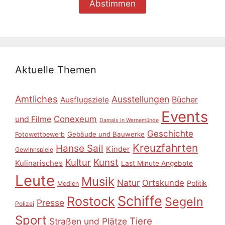
Aktuelle Themen
Amtliches
Ausstellungen
Ausflugsziele
Bücher
Events
Conexeum
und Filme
Damals in Warnemünde
Geschichte
Gebäude und Bauwerke
Fotowettbewerb
Kreuzfahrten
Hanse Sail
Kinder
Gewinnspiele
Kultur
Kunst
Kulinarisches
Last Minute Angebote
Leute
Musik
Natur
Ortskunde
Politik
Medien
Schiffe
Rostock
Segeln
Presse
Polizei
Sport
Tiere
Straßen und Plätze