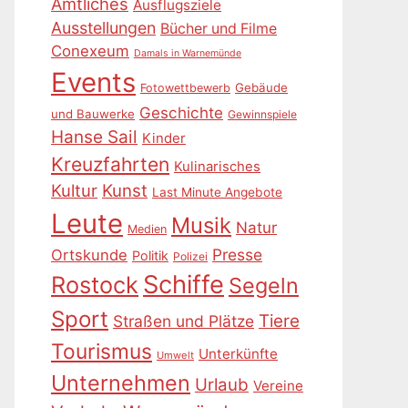
Amtliches
Ausflugsziele
Ausstellungen
Bücher und Filme
Conexeum
Damals in Warnemünde
Events
Gebäude
Fotowettbewerb
Geschichte
und Bauwerke
Gewinnspiele
Hanse Sail
Kinder
Kreuzfahrten
Kulinarisches
Kultur
Kunst
Last Minute Angebote
Leute
Musik
Natur
Medien
Presse
Ortskunde
Politik
Polizei
Schiffe
Rostock
Segeln
Sport
Tiere
Straßen und Plätze
Tourismus
Unterkünfte
Umwelt
Unternehmen
Urlaub
Vereine