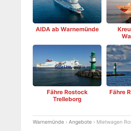
AIDA ab Warnemünde
Kreu
Wa
Fähre Rostock
Fähre 
Trelleborg
Warnemünde
›
Angebote
›
Mietwagen Ro