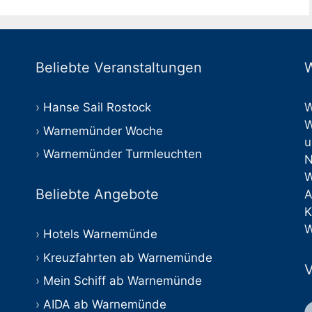
Beliebte Veranstaltungen
W
Hanse Sail Rostock
W
W
Warnemünder Woche
u
Warnemünder Turmleuchten
Beliebte Angebote
A
K
W
Hotels Warnemünde
Kreuzfahrten ab Warnemünde
V
Mein Schiff ab Warnemünde
AIDA ab Warnemünde