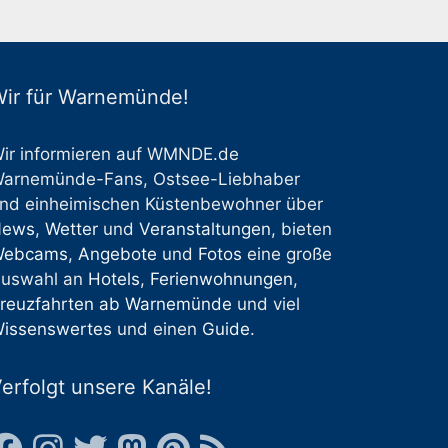
ir für Warnemünde!
ir informieren auf WMNDE.de
arnemünde-Fans, Ostsee-Liebhaber
nd einheimischen Küstenbewohner über
News
,
Wetter
und
Veranstaltungen
, bieten
Webcams
,
Angebote
und
Fotos
eine große
uswahl an
Hotels
,
Ferienwohnungen
,
reuzfahrten ab Warnemünde
und viel
issenswertes
und einen
Guide
.
erfolgt unsere Kanäle!