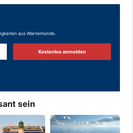
uigkeiten aus Warnemünde.
.
sant sein