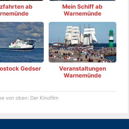
zfahrten ab
Mein Schiff ab
rnemünde
Warnemünde
Rostock Gedser
Veranstaltungen
Warnemünde
ee von oben: Der Kinofilm