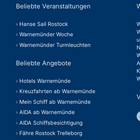
Beliebte Veranstaltungen
W
Hanse Sail Rostock
W
W
Warnemünder Woche
u
Warnemünder Turmleuchten
Beliebte Angebote
A
K
W
Hotels Warnemünde
Kreuzfahrten ab Warnemünde
V
Mein Schiff ab Warnemünde
AIDA ab Warnemünde
AIDA Schiffsbesichtigung
Fähre Rostock Trelleborg