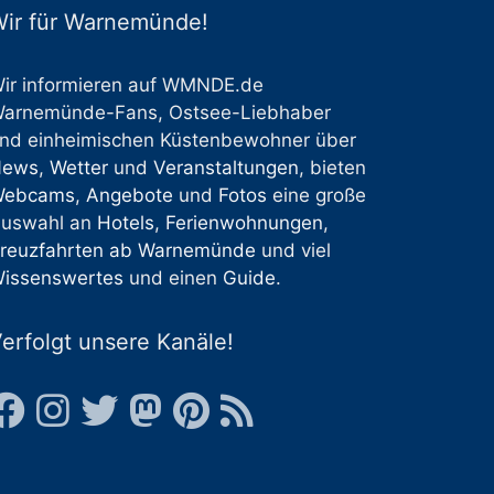
ir für Warnemünde!
ir informieren auf WMNDE.de
arnemünde-Fans, Ostsee-Liebhaber
nd einheimischen Küstenbewohner über
News
,
Wetter
und
Veranstaltungen
, bieten
Webcams
,
Angebote
und
Fotos
eine große
uswahl an
Hotels
,
Ferienwohnungen
,
reuzfahrten ab Warnemünde
und viel
issenswertes
und einen
Guide
.
erfolgt unsere Kanäle!