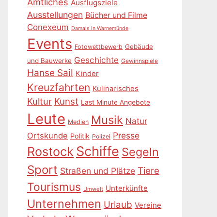
Amtliches
Ausflugsziele
Ausstellungen
Bücher und Filme
Conexeum
Damals in Warnemünde
Events
Gebäude
Fotowettbewerb
Geschichte
und Bauwerke
Gewinnspiele
Hanse Sail
Kinder
Kreuzfahrten
Kulinarisches
Kultur
Kunst
Last Minute Angebote
Leute
Musik
Natur
Medien
Presse
Ortskunde
Politik
Polizei
Schiffe
Rostock
Segeln
Sport
Tiere
Straßen und Plätze
Tourismus
Unterkünfte
Umwelt
Unternehmen
Urlaub
Vereine