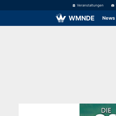
Zum
Veranstaltungen
Inhalt
springen
WMNDE
News