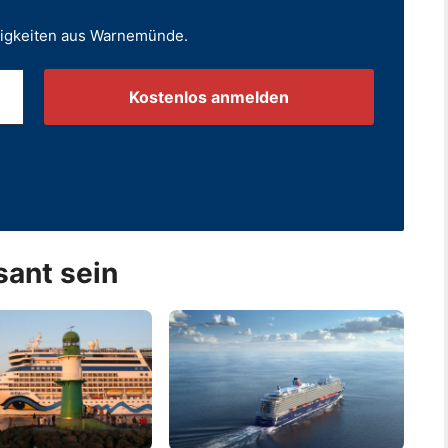
uigkeiten aus Warnemünde.
.
sant sein