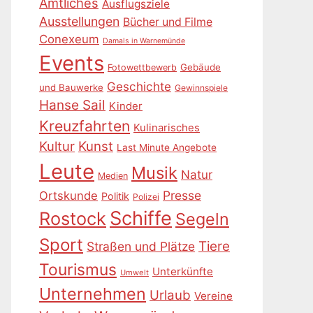
Amtliches
Ausflugsziele
Ausstellungen
Bücher und Filme
Conexeum
Damals in Warnemünde
Events
Gebäude
Fotowettbewerb
Geschichte
und Bauwerke
Gewinnspiele
Hanse Sail
Kinder
Kreuzfahrten
Kulinarisches
Kultur
Kunst
Last Minute Angebote
Leute
Musik
Natur
Medien
Presse
Ortskunde
Politik
Polizei
Schiffe
Rostock
Segeln
Sport
Tiere
Straßen und Plätze
Tourismus
Unterkünfte
Umwelt
Unternehmen
Urlaub
Vereine