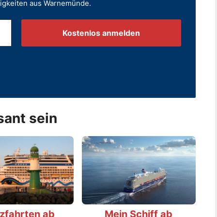
uigkeiten aus Warnemünde.
.
sant sein
zfahrten ab
Mein Schiff ab