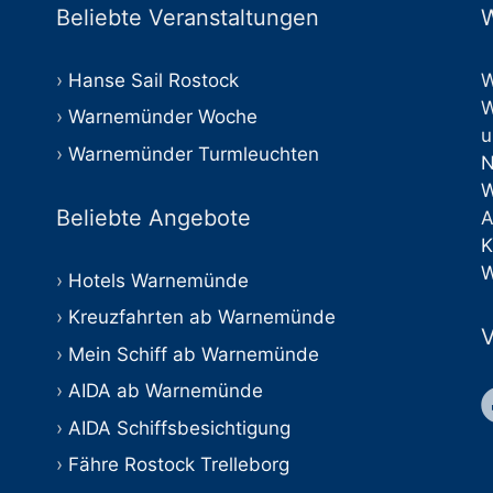
Beliebte Veranstaltungen
W
Hanse Sail Rostock
W
W
Warnemünder Woche
u
Warnemünder Turmleuchten
Beliebte Angebote
A
K
W
Hotels Warnemünde
Kreuzfahrten ab Warnemünde
V
Mein Schiff ab Warnemünde
AIDA ab Warnemünde
AIDA Schiffsbesichtigung
Fähre Rostock Trelleborg