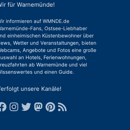
ir für Warnemünde!
ir informieren auf WMNDE.de
arnemünde-Fans, Ostsee-Liebhaber
nd einheimischen Küstenbewohner über
News
,
Wetter
und
Veranstaltungen
, bieten
Webcams
,
Angebote
und
Fotos
eine große
uswahl an
Hotels
,
Ferienwohnungen
,
reuzfahrten ab Warnemünde
und viel
issenswertes
und einen
Guide
.
erfolgt unsere Kanäle!