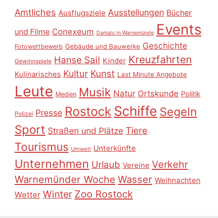
Amtliches
Ausstellungen
Ausflugsziele
Bücher
Events
Conexeum
und Filme
Damals in Warnemünde
Geschichte
Gebäude und Bauwerke
Fotowettbewerb
Kreuzfahrten
Hanse Sail
Kinder
Gewinnspiele
Kultur
Kunst
Kulinarisches
Last Minute Angebote
Leute
Musik
Natur
Ortskunde
Politik
Medien
Schiffe
Rostock
Segeln
Presse
Polizei
Sport
Tiere
Straßen und Plätze
Tourismus
Unterkünfte
Umwelt
Unternehmen
Verkehr
Urlaub
Vereine
Warnemünder Woche
Wasser
Weihnachten
Zoo Rostock
Winter
Wetter