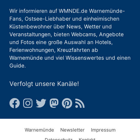
Wir informieren auf WMNDE.de Warnemünde-
Fans, Ostsee-Liebhaber und einheimischen
Küstenbewohner über
News
,
Wetter
und
Veranstaltungen
, bieten
Webcams
,
Angebote
und
Fotos
eine große Auswahl an
Hotels
,
Ferienwohnungen
,
Kreuzfahrten ab
Warnemünde
und viel
Wissenswertes
und einen
Guide
.
Verfolgt unsere Kanäle!
Warnemünde
Newsletter
Impressum
Datenschutz
Kontakt