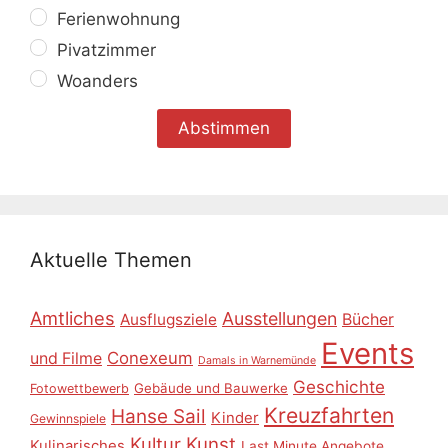
Ferienwohnung
Pivatzimmer
Woanders
Aktuelle Themen
Amtliches
Ausstellungen
Ausflugsziele
Bücher
Events
Conexeum
und Filme
Damals in Warnemünde
Geschichte
Gebäude und Bauwerke
Fotowettbewerb
Kreuzfahrten
Hanse Sail
Kinder
Gewinnspiele
Kultur
Kunst
Kulinarisches
Last Minute Angebote