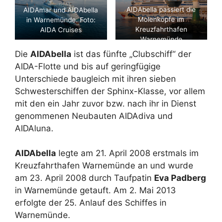
AIDAbella passiert die
AIDAmar und AIDAbella
Molenköpfe im
in Warnemünde. Foto:
Kreuzfahrthafen
AIDA Cruises
Warnemünde
Die
AIDAbella
ist das fünfte „Clubschiff“ der
AIDA-Flotte und bis auf geringfügige
Unterschiede baugleich mit ihren sieben
Schwesterschiffen der Sphinx-Klasse, vor allem
mit den ein Jahr zuvor bzw. nach ihr in Dienst
genommenen Neubauten AIDAdiva und
AIDAluna.
AIDAbella
legte am 21. April 2008 erstmals im
Kreuzfahrthafen Warnemünde an und wurde
am 23. April 2008 durch Taufpatin
Eva Padberg
in Warnemünde getauft. Am 2. Mai 2013
erfolgte der 25. Anlauf des Schiffes in
Warnemünde.