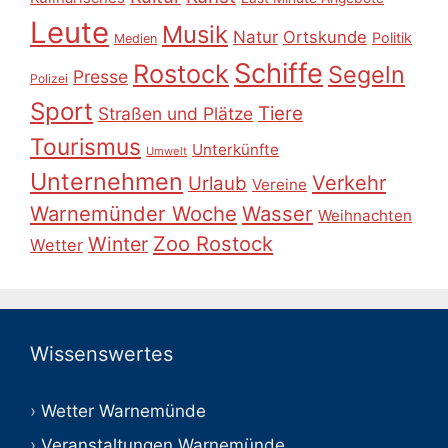
Leute
Musik
Natur
Ortskunde
Politik
Medien
Schiffe
Rostock
Segeln
Presse
Polizei
Sport
Tiere
Straßen und Plätze
Tourismus
Unterkünfte
Umwelt
Unternehmen
Verkehr
Urlaub
Vereine
Warnemünder Woche
Wasser
Weihnachten
Zoo Rostock
Winter
Wetter
Wissenswertes
Wetter Warnemünde
Veranstaltungen Warnemünde