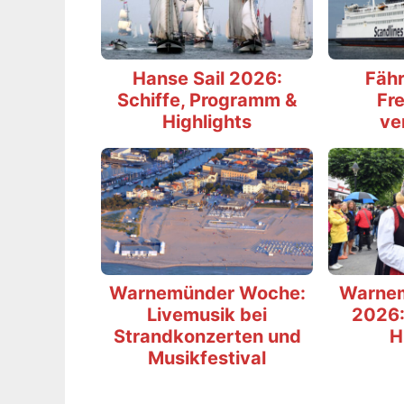
Hanse Sail 2026:
Fähr
Schiffe, Programm &
Fre
Highlights
ve
Warnemünder Woche:
Warne
Livemusik bei
2026:
Strandkonzerten und
H
Musikfestival