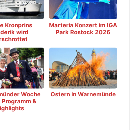
e Kronprins
Marteria Konzert im IGA
derik wird
Park Rostock 2026
rschrottet
münder Woche
Ostern in Warnemünde
 Programm &
ighlights