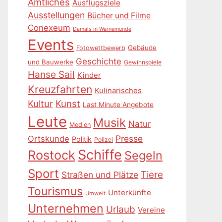
Amtliches
Ausflugsziele
Ausstellungen
Bücher und Filme
Conexeum
Damals in Warnemünde
Events
Gebäude
Fotowettbewerb
Geschichte
und Bauwerke
Gewinnspiele
Hanse Sail
Kinder
Kreuzfahrten
Kulinarisches
Kultur
Kunst
Last Minute Angebote
Leute
Musik
Natur
Medien
Presse
Ortskunde
Politik
Polizei
Schiffe
Rostock
Segeln
Sport
Tiere
Straßen und Plätze
Tourismus
Unterkünfte
Umwelt
Unternehmen
Urlaub
Vereine