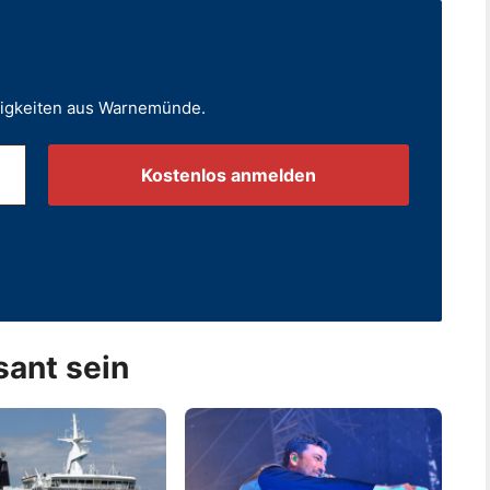
uigkeiten aus Warnemünde.
.
sant sein